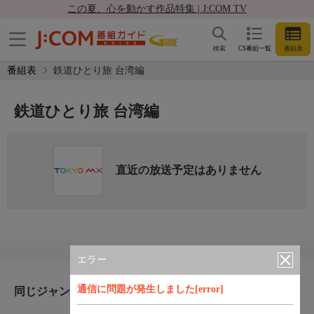
この夏、心を動かす作品特集 | J:COM TV
検索
CS番組一覧
番組表
番組表
鉄道ひとり旅 台湾編
鉄道ひとり旅 台湾編
直近の放送予定はありません
エラー
通信に問題が発生しました[error]
同じジャンルのおすすめ番組