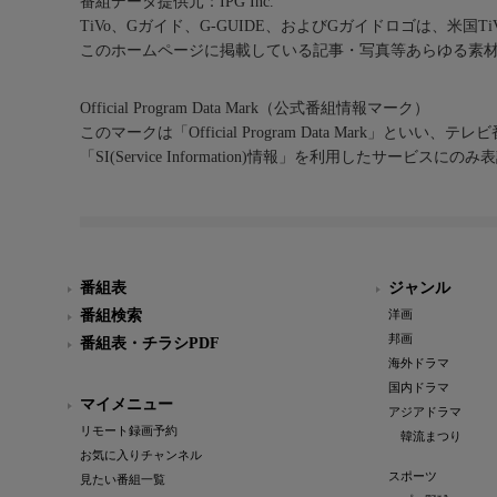
番組データ提供元：IPG Inc.
TiVo、Gガイド、G-GUIDE、およびGガイドロゴは、米国T
このホームページに掲載している記事・写真等あらゆる素
Official Program Data Mark（公式番組情報マーク）
このマークは「Official Program Data Mark」といい
「SI(Service Information)情報」を利用したサービ
番組表
ジャンル
番組検索
洋画
邦画
番組表・チラシPDF
海外ドラマ
国内ドラマ
マイメニュー
アジアドラマ
リモート録画予約
韓流まつり
お気に入りチャンネル
スポーツ
見たい番組一覧