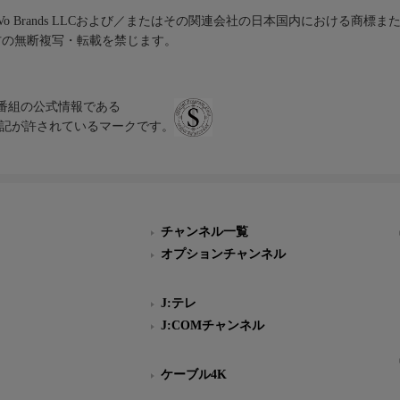
iVo Brands LLCおよび／またはその関連会社の日本国内における商標
材の無断複写・転載を禁じます。
、テレビ番組の公式情報である
スにのみ表記が許されているマークです。
チャンネル一覧
オプションチャンネル
J:テレ
J:COMチャンネル
ケーブル4K