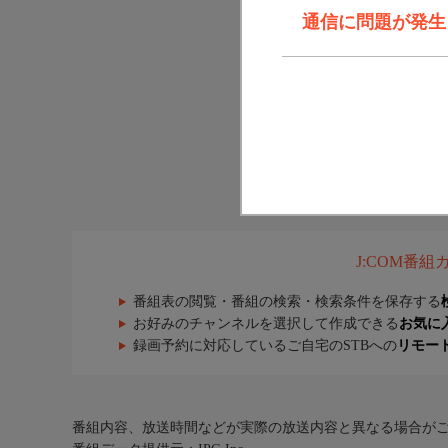
通信に問題が発生しま
J:COM番
番組表の閲覧・番組の検索・検索条件を保存する
お好みのチャンネルを選択して作成できる
お気に
録画予約に対応しているご自宅のSTBへの
リモー
番組内容、放送時間などが実際の放送内容と異なる場合が