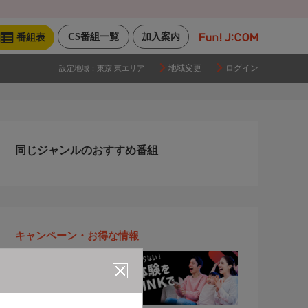
CS番組一覧
加入案内
番組表
地域変更
ログイン
設定地域：
東京 東エリア
同じジャンルのおすすめ番組
キャンペーン・お得な情報