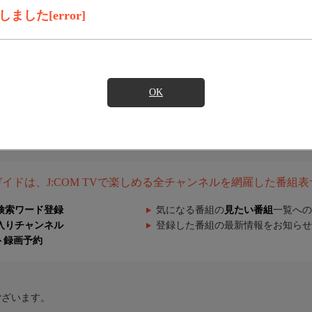
した[error]
OK
組ガイドは、J:COM TVで楽しめる全チャンネルを網羅した番組
検索ワード登録
気になる番組の
見たい番組
一覧への
入りチャンネル
登録した番組の最新情報をお知らせ
ト録画予約
ございます。