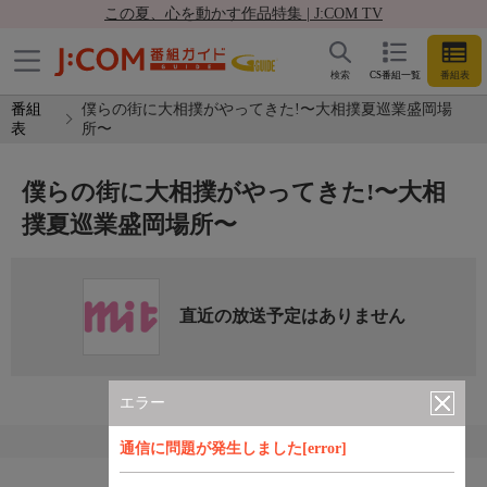
この夏、心を動かす作品特集 | J:COM TV
検索
CS番組一覧
番組表
番組
僕らの街に大相撲がやってきた!〜大相撲夏巡業盛岡場
表
所〜
僕らの街に大相撲がやってきた!〜大相
撲夏巡業盛岡場所〜
直近の放送予定はありません
エラー
通信に問題が発生しました[error]