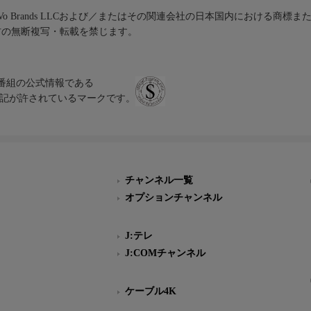
iVo Brands LLCおよび／またはその関連会社の日本国内における商標
材の無断複写・転載を禁じます。
、テレビ番組の公式情報である
スにのみ表記が許されているマークです。
チャンネル一覧
オプションチャンネル
J:テレ
J:COMチャンネル
ケーブル4K