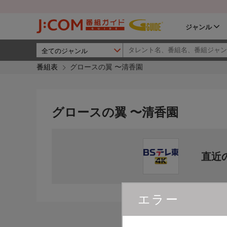
ジャンル
番組表
グロースの翼 〜清香園
グロースの翼 〜清香園
直近
エラー