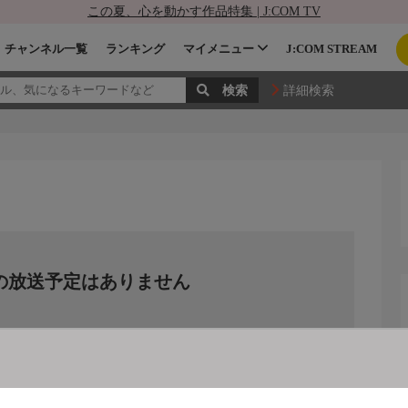
この夏、心を動かす作品特集 | J:COM TV
チャンネル一覧
ランキング
マイメニュー
J:COM STREAM
詳細検索
の放送予定はありません