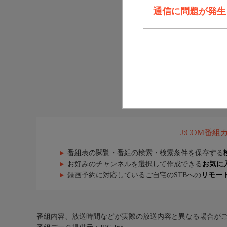
通信に問題が発生しま
J:COM番
番組表の閲覧・番組の検索・検索条件を保存する
お好みのチャンネルを選択して作成できる
お気に
録画予約に対応しているご自宅のSTBへの
リモー
番組内容、放送時間などが実際の放送内容と異なる場合が