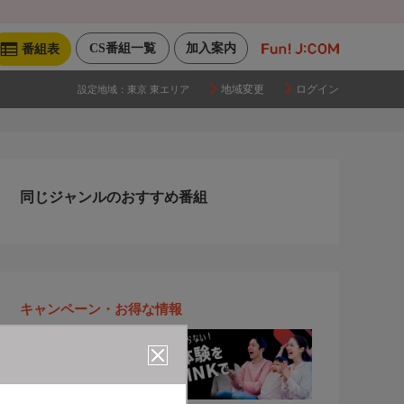
CS番組一覧
加入案内
番組表
地域変更
ログイン
設定地域：
東京 東エリア
同じジャンルのおすすめ番組
キャンペーン・お得な情報