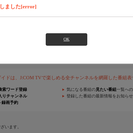
した[error]
OK
組ガイドは、J:COM TVで楽しめる全チャンネルを網羅した番組
検索ワード登録
気になる番組の
見たい番組
一覧への
入りチャンネル
登録した番組の最新情報をお知らせ
ト録画予約
ございます。