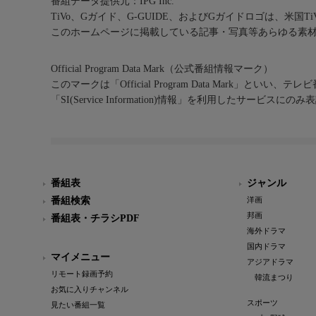
番組データ提供元：IPG Inc.
TiVo、Gガイド、G-GUIDE、およびGガイドロゴは、米国T
このホームページに掲載している記事・写真等あらゆる素
Official Program Data Mark（公式番組情報マーク）
このマークは「Official Program Data Mark」といい
「SI(Service Information)情報」を利用したサービ
番組表
ジャンル
番組検索
洋画
邦画
番組表・チラシPDF
海外ドラマ
国内ドラマ
マイメニュー
アジアドラマ
リモート録画予約
韓流まつり
お気に入りチャンネル
スポーツ
見たい番組一覧