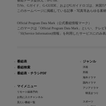
番組データ提供元：IPG Inc.
TiVo、Gガイド、G-GUIDE、およびGガイドロゴは、米国T
このホームページに掲載している記事・写真等あらゆる素
Official Program Data Mark（公式番組情報マーク）
このマークは「Official Program Data Mark」といい
「SI(Service Information)情報」を利用したサービ
番組表
ジャンル
番組検索
洋画
邦画
番組表・チラシPDF
海外ドラマ
国内ドラマ
マイメニュー
アジアドラマ
リモート録画予約
韓流まつり
お気に入りチャンネル
スポーツ
見たい番組一覧