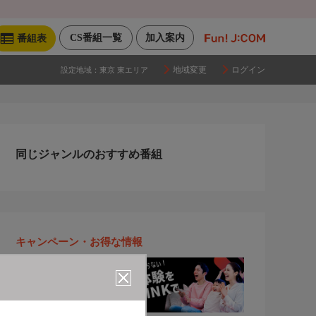
CS番組一覧
加入案内
番組表
地域変更
ログイン
設定地域：
東京 東エリア
同じジャンルのおすすめ番組
キャンペーン・お得な情報