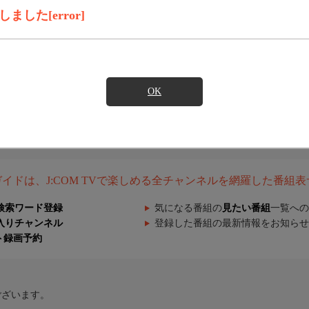
した[error]
OK
組ガイドは、J:COM TVで楽しめる全チャンネルを網羅した番組
検索ワード登録
気になる番組の
見たい番組
一覧への
入りチャンネル
登録した番組の最新情報をお知らせ
ト録画予約
ございます。