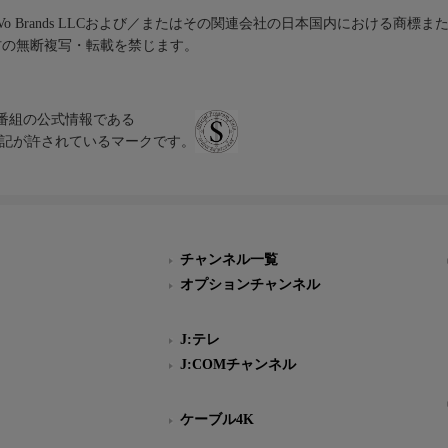
iVo Brands LLCおよび／またはその関連会社の日本国内における商標
材の無断複写・転載を禁じます。
、テレビ番組の公式情報である
スにのみ表記が許されているマークです。
チャンネル一覧
オプションチャンネル
J:テレ
J:COMチャンネル
ケーブル4K