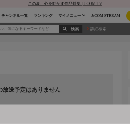
この夏、心を動かす作品特集 | J:COM TV
チャンネル一覧
ランキング
マイメニュー
J:COM STREAM
詳細検索
の放送予定はありません