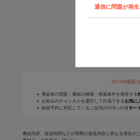
通信に問題が発生しま
J:COM番
番組表の閲覧・番組の検索・検索条件を保存する
お好みのチャンネルを選択して作成できる
お気に
録画予約に対応しているご自宅のSTBへの
リモー
番組内容、放送時間などが実際の放送内容と異なる場合が