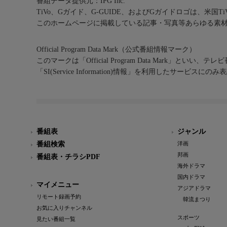
番組データ提供元：IPG Inc.
TiVo、Gガイド、G-GUIDE、およびGガイドロゴは、米国T
このホームページに掲載している記事・写真等あらゆる素
Official Program Data Mark（公式番組情報マーク）
このマークは「Official Program Data Mark」といい
「SI(Service Information)情報」を利用したサービ
番組表
ジャンル
番組検索
洋画
邦画
番組表・チラシPDF
海外ドラマ
国内ドラマ
マイメニュー
アジアドラマ
リモート録画予約
韓流まつり
お気に入りチャンネル
スポーツ
見たい番組一覧