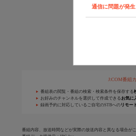
通信に問題が発生しま
J:COM番
番組表の閲覧・番組の検索・検索条件を保存する
お好みのチャンネルを選択して作成できる
お気に
録画予約に対応しているご自宅のSTBへの
リモー
番組内容、放送時間などが実際の放送内容と異なる場合が