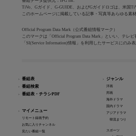
番組データ提供元：IPG Inc.
TiVo、Gガイド、G-GUIDE、およびGガイドロゴは、米国T
このホームページに掲載している記事・写真等あらゆる素
Official Program Data Mark（公式番組情報マーク）
このマークは「Official Program Data Mark」といい
「SI(Service Information)情報」を利用したサービ
番組表
ジャンル
番組検索
洋画
邦画
番組表・チラシPDF
海外ドラマ
国内ドラマ
マイメニュー
アジアドラマ
リモート録画予約
韓流まつり
お気に入りチャンネル
スポーツ
見たい番組一覧