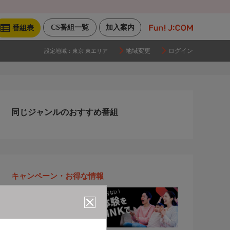
CS番組一覧
加入案内
番組表
地域変更
ログイン
設定地域：
東京 東エリア
同じジャンルのおすすめ番組
キャンペーン・お得な情報