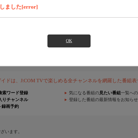
した[error]
OK
組ガイドは、J:COM TVで楽しめる全チャンネルを網羅した番組
検索ワード登録
気になる番組の
見たい番組
一覧への
入りチャンネル
登録した番組の最新情報をお知らせ
ト録画予約
ございます。