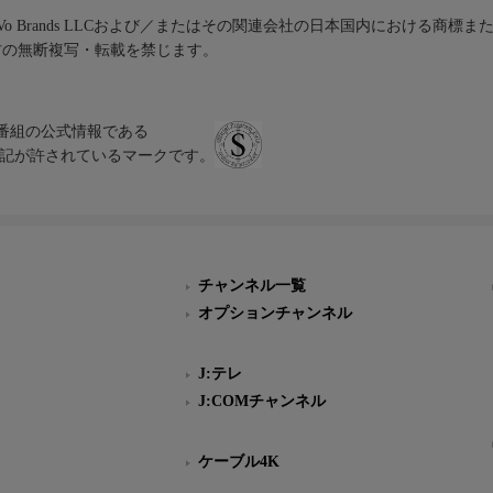
iVo Brands LLCおよび／またはその関連会社の日本国内における商標
材の無断複写・転載を禁じます。
、テレビ番組の公式情報である
スにのみ表記が許されているマークです。
チャンネル一覧
オプションチャンネル
J:テレ
J:COMチャンネル
ケーブル4K