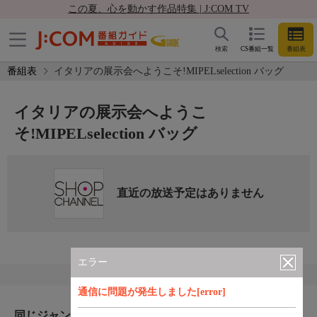
この夏、心を動かす作品特集 | J:COM TV
検索
CS番組一覧
番組表
番組表
イタリアの展示会へようこそ!MIPELselection バッグ
イタリアの展示会へようこ
そ!MIPELselection バッグ
直近の放送予定はありません
エラー
通信に問題が発生しました[error]
同じジャンルのおすすめ番組