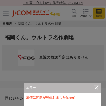
この夏、心を動かす作品特集 | J:COM TV
検索
CS番組一覧
番組表
番組表
福岡くん。ウルトラ名作劇場
福岡くん。ウルトラ名作劇場
直近の放送予定はありません
エラー
通信に問題が発生しました[error]
同じジャンルのおすすめ番組