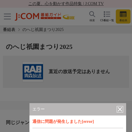
この夏、心を動かす作品特集 | J:COM TV
検索
CS番組一覧
番組表
番組表
のへじ祇園まつり2025
のへじ祇園まつり2025
直近の放送予定はありません
エラー
通信に問題が発生しました[error]
同じジャンルのおすすめ番組