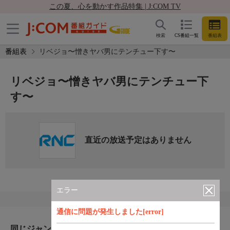
この夏、心を動かす作品特集 | J:COM TV
検索
CS番組一覧
番組表
番組表
リベジョ〜憎きヤバ男にテンチュー下す〜
リベジョ〜憎きヤバ男にテンチュー下
す〜
直近の放送予定はありません
エラー
通信に問題が発生しました[error]
同じジャンルのおすすめ番組