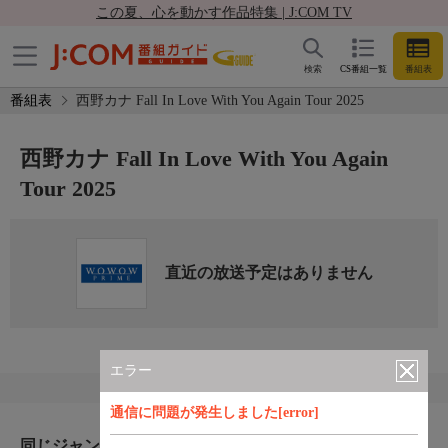
この夏、心を動かす作品特集 | J:COM TV
検索
CS番組一覧
番組表
番組表
西野カナ Fall In Love With You Again Tour 2025
西野カナ Fall In Love With You Again
Tour 2025
直近の放送予定はありません
エラー
通信に問題が発生しました[error]
同じジャンルのおすすめ番組