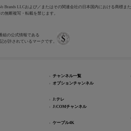
iVo Brands LLCおよび／またはその関連会社の日本国内における商標
材の無断複写・転載を禁じます。
、テレビ番組の公式情報である
スにのみ表記が許されているマークです。
チャンネル一覧
オプションチャンネル
J:テレ
J:COMチャンネル
ケーブル4K