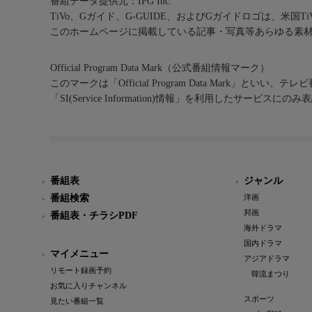
番組データ提供元：IPG Inc.
TiVo、Gガイド、G-GUIDE、およびGガイドロゴは、米国T
このホームページに掲載している記事・写真等あらゆる素
Official Program Data Mark（公式番組情報マーク）
このマークは「Official Program Data Mark」といい
「SI(Service Information)情報」を利用したサービ
番組表
ジャンル
番組検索
洋画
邦画
番組表・チラシPDF
海外ドラマ
国内ドラマ
マイメニュー
アジアドラマ
リモート録画予約
韓流まつり
お気に入りチャンネル
スポーツ
見たい番組一覧