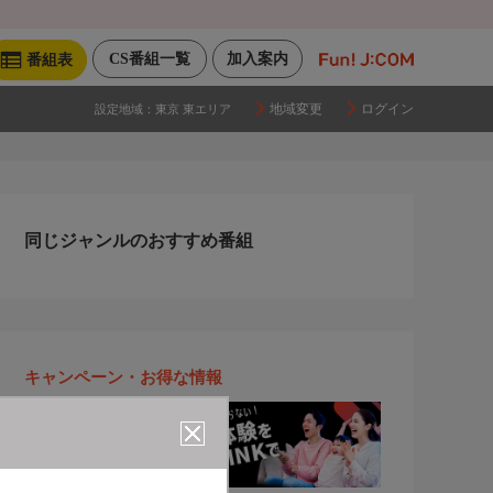
CS番組一覧
加入案内
番組表
地域変更
ログイン
設定地域：
東京 東エリア
同じジャンルのおすすめ番組
キャンペーン・お得な情報