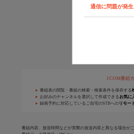
通信に問題が発生しま
J:COM番
番組表の閲覧・番組の検索・検索条件を保存する
お好みのチャンネルを選択して作成できる
お気に
録画予約に対応しているご自宅のSTBへの
リモー
番組内容、放送時間などが実際の放送内容と異なる場合が