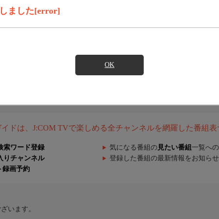
した[error]
OK
組ガイドは、J:COM TVで楽しめる全チャンネルを網羅した番組
検索ワード登録
気になる番組の
見たい番組
一覧への
入りチャンネル
登録した番組の最新情報をお知らせ
ト録画予約
ございます。