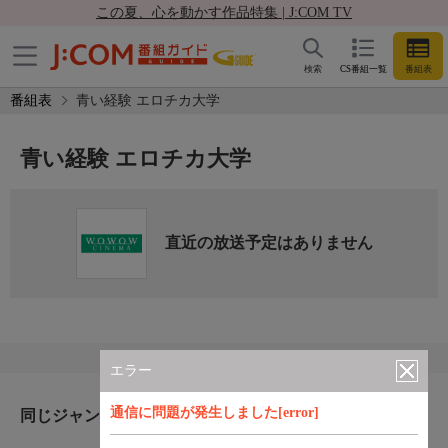
この夏、心を動かす作品特集 | J:COM TV
検索
CS番組一覧
番組表
番組表
青い経験 エロチカ大学
青い経験 エロチカ大学
直近の放送予定はありません
エラー
通信に問題が発生しました[error]
同じジャンルのおすすめ番組