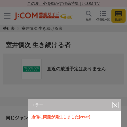
この夏、心を動かす作品特集 | J:COM TV
検索
CS番組一覧
番組表
番組表
室井慎次 生き続ける者
室井慎次 生き続ける者
直近の放送予定はありません
エラー
通信に問題が発生しました[error]
同じジャンルのおすすめ番組