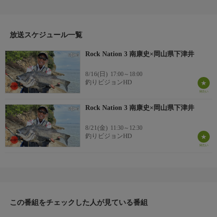
『Rock Nation』。今回登場するのは南康史。
クロダイが盛期を迎える8月上旬。南のホームグラウンドであ
る岡山県下津井から瀬戸内海の沖磯へ。フカセ釣りで数釣りに挑
む中、最後に思わぬ展開が待っていた。
放送スケジュール一覧
＊出演者：南 康史＊初回放送：2025/9/14
Rock Nation 3 南康史×岡山県下津井
8/16(日)
17:00～18:00
釣りビジョンHD
Rock Nation 3 南康史×岡山県下津井
8/21(金)
11:30～12:30
釣りビジョンHD
この番組をチェックした人が見ている番組