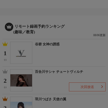
リモート録画予約ランキング
(趣味／教育)
08/06更新
谷碧 女神の誘惑
1
(-)
百合川サシャ チェートヴィルチ
2
次回放送
(-)
羽川つばさ 天使の翼