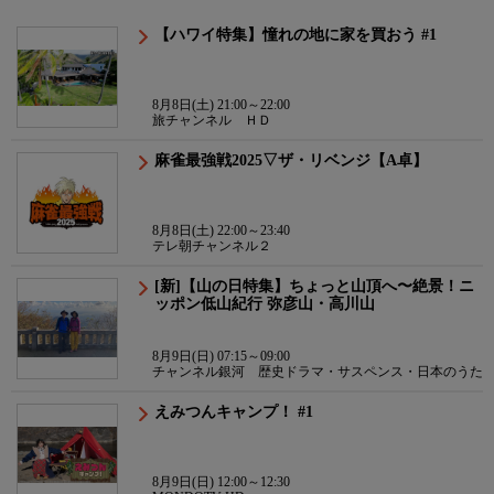
【ハワイ特集】憧れの地に家を買おう #1
8月8日(土) 21:00～22:00
旅チャンネル ＨＤ
麻雀最強戦2025▽ザ・リベンジ【A卓】
8月8日(土) 22:00～23:40
テレ朝チャンネル２
[新]【山の日特集】ちょっと山頂へ〜絶景！ニ
ッポン低山紀行 弥彦山・高川山
8月9日(日) 07:15～09:00
チャンネル銀河 歴史ドラマ・サスペンス・日本のうた
えみつんキャンプ！ #1
8月9日(日) 12:00～12:30