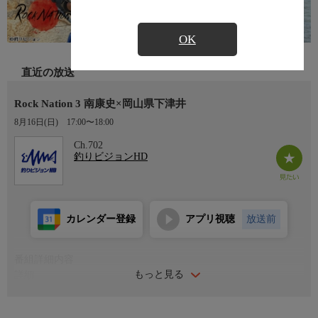
OK
直近の放送
Rock Nation 3 南康史×岡山県下津井
8月16日(日)
17:00〜18:00
Ch.702
釣りビジョンHD
カレンダー登録
アプリ視聴
放送前
番組詳細内容
もっと見る
詳細
誇るべき日本の磯釣りを、世界へーー。磯に挑む釣り人たちの技
と歩み、磯釣りに懸ける生き様を通じて、その真価を映し出す