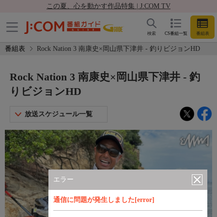
この夏、心を動かす作品特集 | J:COM TV
検索
CS番組一覧
番組表
番組表
Rock Nation 3 南康史×岡山県下津井 - 釣りビジョンHD
Rock Nation 3 南康史×岡山県下津井 - 釣
りビジョンHD
放送スケジュール一覧
エラー
通信に問題が発生しました[error]