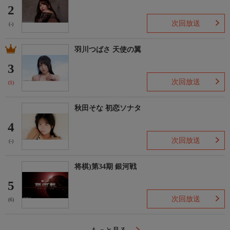
2
次回放送
(-)
羽川つばさ 天使の翼
3
次回放送
(1)
秋田そな 初恋ソナタ
4
次回放送
(-)
将棋)第34期 銀河戦
5
次回放送
(6)