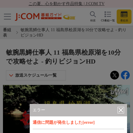
この夏、心を動かす作品特集 | J:COM TV
検索
CS番組一覧
番組表
番組
敏腕黒鱒仕事人 11 福島県桧原湖を10分で攻略せよ - 釣り
表
ビジョンHD
敏腕黒鱒仕事人 11 福島県桧原湖を10分
で攻略せよ - 釣りビジョンHD
放送スケジュール一覧
エラー
通信に問題が発生しました[error]