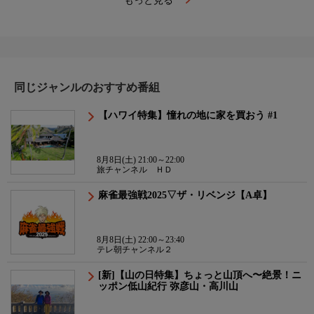
もっと見る
同じジャンルのおすすめ番組
【ハワイ特集】憧れの地に家を買おう #1
8月8日(土) 21:00～22:00
旅チャンネル ＨＤ
麻雀最強戦2025▽ザ・リベンジ【A卓】
8月8日(土) 22:00～23:40
テレ朝チャンネル２
[新]【山の日特集】ちょっと山頂へ〜絶景！ニ
ッポン低山紀行 弥彦山・高川山