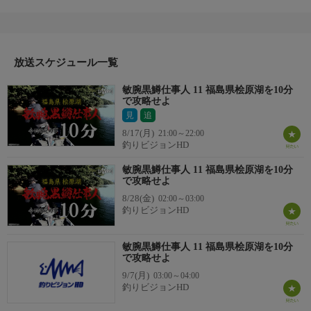
考を深め中身の濃い釣りを展開するのでは…。仕事人・折金一樹
が困難な任務に挑む『敏腕黒鱒仕事人』。
今回の舞台は福島県桧原湖。初となるスモールマウスバスを相
手にした任務。過去最大規模のフィールド、そして、時間はわず
か10分という厳しい条件の中、仕事人が魅せる。＊出演者：折金
放送スケジュール一覧
一樹＊初回放送：2025/9/13
敏腕黒鱒仕事人 11 福島県桧原湖を10分
で攻略せよ
見
追
8/17(月)
21:00～22:00
釣りビジョンHD
敏腕黒鱒仕事人 11 福島県桧原湖を10分
で攻略せよ
8/28(金)
02:00～03:00
釣りビジョンHD
敏腕黒鱒仕事人 11 福島県桧原湖を10分
で攻略せよ
9/7(月)
03:00～04:00
釣りビジョンHD