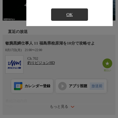
OK
直近の放送
敏腕黒鱒仕事人 11 福島県桧原湖を10分で攻略せよ
8月17日(月)
21:00〜22:00
Ch.702
釣りビジョンHD
カレンダー登録
アプリ視聴
放送前
番組詳細内容
もっと見る
詳細
釣りが出来る時間と回数に制限を課されたアングラーは、より思