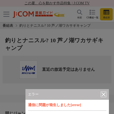
この夏、心を動かす作品特集 | J:COM TV
検索
CS番組一覧
番組表
番組表
釣りとナニスル? 10 芦ノ湖ワカサギキャンプ
釣りとナニスル? 10 芦ノ湖ワカサギキ
ャンプ
直近の放送予定はありません
エラー
通信に問題が発生しました[error]
同じジャンルのおすすめ番組