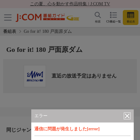
この夏、心を動かす作品特集 | J:COM TV
検索
CS番組一覧
番組表
番組表
Go for it! 180 戸面原ダム
Go for it! 180 戸面原ダム
直近の放送予定はありません
エラー
通信に問題が発生しました[error]
同じジャンルのおすすめ番組