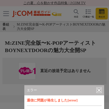
この夏、心を動かす作品特集 | J:COM TV
検索
CS番組一覧
番組表
番組
M:ZINE完全版〜K-POPアーティストBOYNEXTDOORの魅
表
力大全開SP
M:ZINE完全版〜K-POPアーティスト
BOYNEXTDOORの魅力大全開SP
直近の放送予定はありません
エラー
通信に問題が発生しました[error]