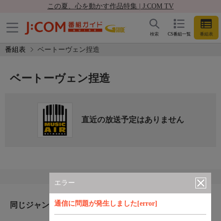
この夏、心を動かす作品特集 | J:COM TV
検索
CS番組一覧
番組表
番組表
ベートーヴェン捏造
ベートーヴェン捏造
直近の放送予定はありません
エラー
通信に問題が発生しました[error]
同じジャンルのおすすめ番組