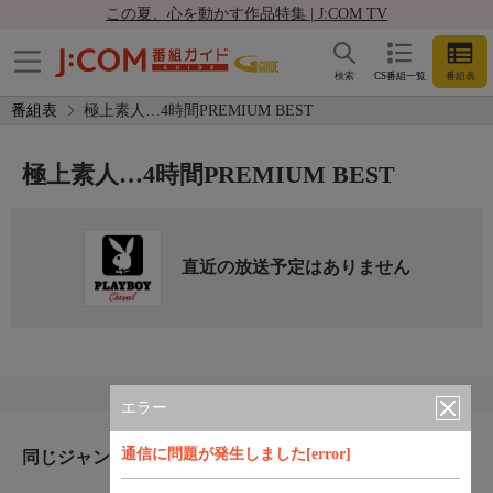
この夏、心を動かす作品特集 | J:COM TV
検索
CS番組一覧
番組表
番組表
極上素人…4時間PREMIUM BEST
極上素人…4時間PREMIUM BEST
直近の放送予定はありません
エラー
通信に問題が発生しました[error]
同じジャンルのおすすめ番組