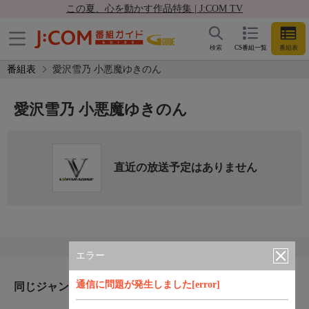
この夏、心を動かす作品特集 | J:COM TV
検索
CS番組一覧
番組表
番組表
愛沢雪乃 小悪魔ゆきのん
愛沢雪乃 小悪魔ゆきのん
直近の放送予定はありません
エラー
通信に問題が発生しました[error]
同じジャンルのおすすめ番組