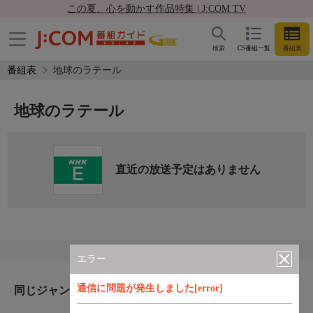
この夏、心を動かす作品特集 | J:COM TV
検索
CS番組一覧
番組表
番組表
地球のラテール
地球のラテール
直近の放送予定はありません
エラー
通信に問題が発生しました[error]
同じジャンルのおすすめ番組