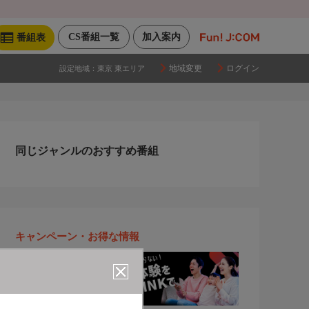
CS番組一覧
加入案内
番組表
地域変更
ログイン
設定地域：
東京 東エリア
同じジャンルのおすすめ番組
キャンペーン・お得な情報