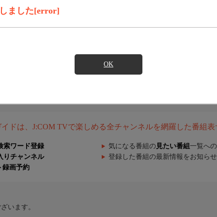
した[error]
OK
組ガイドは、J:COM TVで楽しめる全チャンネルを網羅した番組
検索ワード登録
気になる番組の
見たい番組
一覧への
入りチャンネル
登録した番組の最新情報をお知らせ
ト録画予約
ございます。