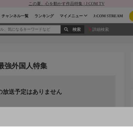
この夏、心を動かす作品特集 | J:COM TV
チャンネル一覧
ランキング
マイメニュー
J:COM STREAM
詳細検索
 最強外国人特集
の放送予定はありません