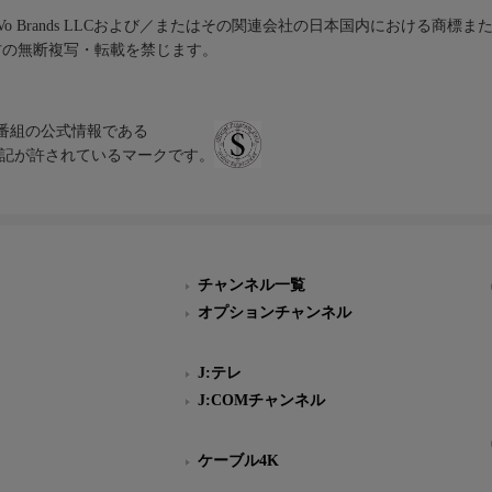
iVo Brands LLCおよび／またはその関連会社の日本国内における商標
材の無断複写・転載を禁じます。
、テレビ番組の公式情報である
スにのみ表記が許されているマークです。
チャンネル一覧
オプションチャンネル
J:テレ
J:COMチャンネル
ケーブル4K