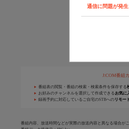
通信に問題が発生しま
J:COM番
番組表の閲覧・番組の検索・検索条件を保存する
お好みのチャンネルを選択して作成できる
お気に
録画予約に対応しているご自宅のSTBへの
リモー
番組内容、放送時間などが実際の放送内容と異なる場合が