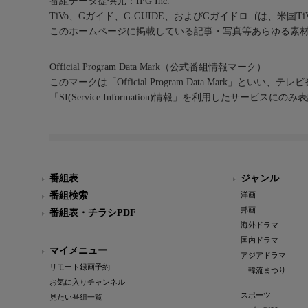
番組データ提供元：IPG Inc.
TiVo、Gガイド、G-GUIDE、およびGガイドロゴは、米国T
このホームページに掲載している記事・写真等あらゆる素
Official Program Data Mark（公式番組情報マーク）
このマークは「Official Program Data Mark」といい
「SI(Service Information)情報」を利用したサービ
番組表
ジャンル
番組検索
洋画
邦画
番組表・チラシPDF
海外ドラマ
国内ドラマ
マイメニュー
アジアドラマ
リモート録画予約
韓流まつり
お気に入りチャンネル
スポーツ
見たい番組一覧