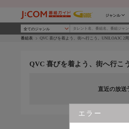
ジャンル
番組表
QVC 喜びを着よう、街へ行こう。UNILOA3C 2
QVC 喜びを着よう、街へ行こう。
直近の放送
エラー