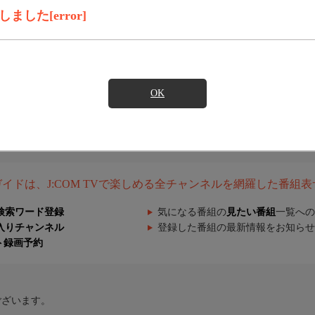
した[error]
OK
組ガイドは、J:COM TVで楽しめる全チャンネルを網羅した番組
検索ワード登録
気になる番組の
見たい番組
一覧への
入りチャンネル
登録した番組の最新情報をお知らせ
ト録画予約
ございます。