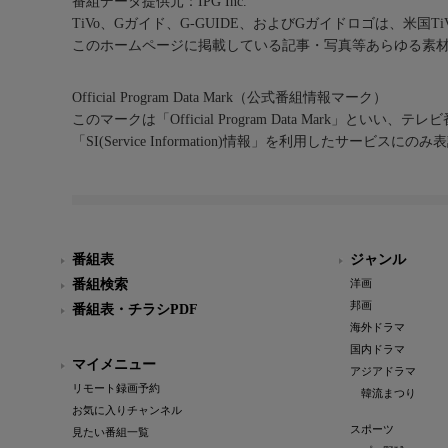
番組データ提供元：IPG Inc.
TiVo、Gガイド、G-GUIDE、およびGガイドロゴは、米国T
このホームページに掲載している記事・写真等あらゆる素
Official Program Data Mark（公式番組情報マーク）
このマークは「Official Program Data Mark」といい
「SI(Service Information)情報」を利用したサービ
番組表
ジャンル
番組検索
洋画
邦画
番組表・チラシPDF
海外ドラマ
国内ドラマ
マイメニュー
アジアドラマ
リモート録画予約
韓流まつり
お気に入りチャンネル
スポーツ
見たい番組一覧