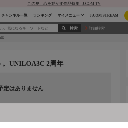
この夏、心を動かす作品特集 | J:COM TV
チャンネル一覧
ランキング
マイメニュー
J:COM STREAM
詳細検索
周年
UNILOA3C 2周年
予定はありません