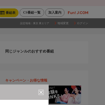
CS番組一覧
加入案内
番組表
地域変更
ログイン
設定地域：
東京 東エリア
同じジャンルのおすすめ番組
キャンペーン・お得な情報