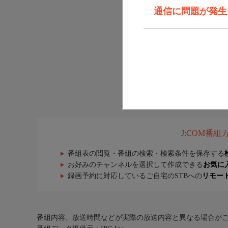
通信に問題が発生しま
J:COM番
番組表の閲覧・番組の検索・検索条件を保存する
お好みのチャンネルを選択して作成できる
お気に
録画予約に対応しているご自宅のSTBへの
リモー
番組内容、放送時間などが実際の放送内容と異なる場合が