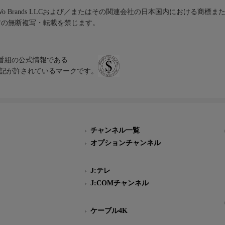
iVo Brands LLCおよび／またはその関連会社の日本国内における商標
材の無断複写・転載を禁じます。
、テレビ番組の公式情報である
スにのみ表記が許されているマークです。
チャンネル一覧
オプションチャンネル
J:テレ
J:COMチャンネル
ケーブル4K