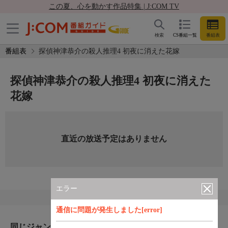
この夏、心を動かす作品特集 | J:COM TV
検索
CS番組一覧
番組表
番組表
探偵神津恭介の殺人推理4 初夜に消えた花嫁
探偵神津恭介の殺人推理4 初夜に消えた
花嫁
直近の放送予定はありません
エラー
通信に問題が発生しました[error]
同じジャンルのおすすめ番組