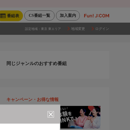
CS番組一覧
加入案内
番組表
地域変更
ログイン
設定地域：
東京 東エリア
同じジャンルのおすすめ番組
キャンペーン・お得な情報