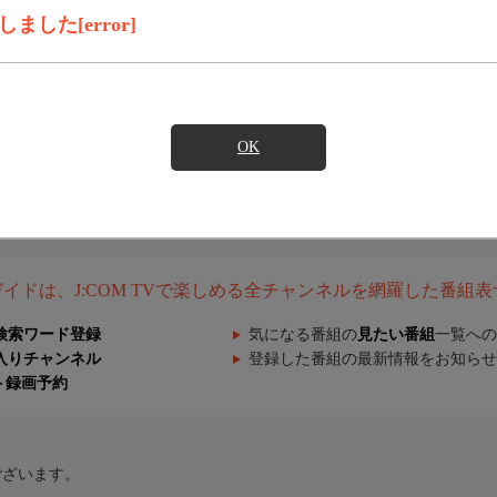
した[error]
OK
組ガイドは、J:COM TVで楽しめる全チャンネルを網羅した番組
検索ワード登録
気になる番組の
見たい番組
一覧への
入りチャンネル
登録した番組の最新情報をお知らせ
ト録画予約
ございます。