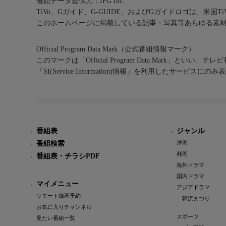
番組データ提供元：IPG Inc.
TiVo、Gガイド、G-GUIDE、およびGガイドロゴは、米国T
このホームページに掲載している記事・写真等あらゆる素
Official Program Data Mark（公式番組情報マーク）
このマークは「Official Program Data Mark」といい
「SI(Service Information)情報」を利用したサービ
番組表
ジャンル
番組検索
洋画
邦画
番組表・チラシPDF
海外ドラマ
国内ドラマ
マイメニュー
アジアドラマ
リモート録画予約
韓流まつり
お気に入りチャンネル
スポーツ
見たい番組一覧