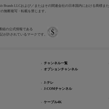
iVo Brands LLCおよび／またはその関連会社の日本国内における商標
材の無断複写・転載を禁じます。
、テレビ番組の公式情報である
スにのみ表記が許されているマークです。
チャンネル一覧
オプションチャンネル
J:テレ
J:COMチャンネル
ケーブル4K