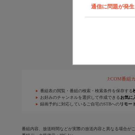
通信に問題が発生しま
J:COM番
番組表の閲覧・番組の検索・検索条件を保存する
お好みのチャンネルを選択して作成できる
お気に
録画予約に対応しているご自宅のSTBへの
リモー
番組内容、放送時間などが実際の放送内容と異なる場合が