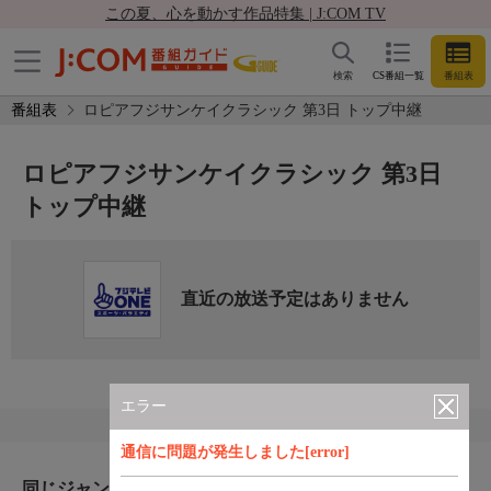
この夏、心を動かす作品特集 | J:COM TV
検索
CS番組一覧
番組表
番組表
ロピアフジサンケイクラシック 第3日 トップ中継
ロピアフジサンケイクラシック 第3日
トップ中継
直近の放送予定はありません
エラー
通信に問題が発生しました[error]
同じジャンルのおすすめ番組