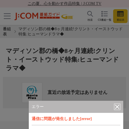
この夏、心を動かす作品特集 | J:COM TV
検索
CS番組一覧
番組表
番組
マディソン郡の橋◆8ヶ月連続!クリント・イーストウッド
表
特集:ヒューマンドラマ◆
マディソン郡の橋◆8ヶ月連続!クリン
ト・イーストウッド特集:ヒューマンド
ラマ◆
直近の放送予定はありません
エラー
通信に問題が発生しました[error]