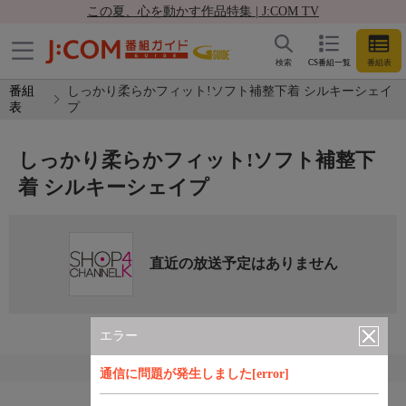
この夏、心を動かす作品特集 | J:COM TV
検索
CS番組一覧
番組表
番組
しっかり柔らかフィット!ソフト補整下着 シルキーシェイ
表
プ
しっかり柔らかフィット!ソフト補整下
着 シルキーシェイプ
直近の放送予定はありません
エラー
通信に問題が発生しました[error]