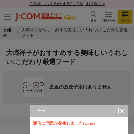
この夏、心を動かす作品特集 | J:COM TV
検索
CS番組一覧
番組表
番組
大崎祥子がおすすめする美味しいうれしい!こだわり厳選
表
フード
大崎祥子がおすすめする美味しいうれし
い!こだわり厳選フード
直近の放送予定はありません
エラー
通信に問題が発生しました[error]