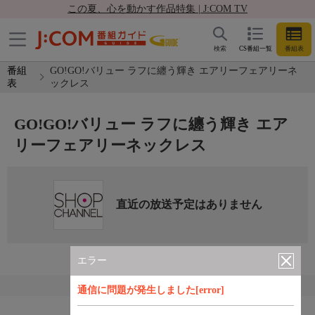
この夏、心を動かす作品特集 | J:COM TV
検索
CS番組一覧
番組表
番組
GO!GO!バリュー ラフに纏う輝き エアリーフェアリーネ
表
ックレス
GO!GO!バリュー ラフに纏う輝き エア
リーフェアリーネックレス
直近の放送予定はありません
エラー
通信に問題が発生しました[error]