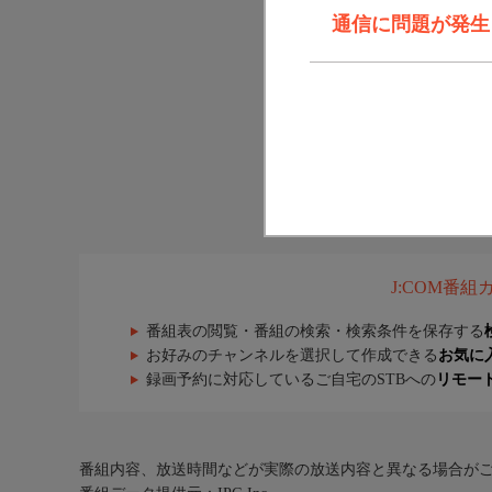
通信に問題が発生しま
J:COM番
番組表の閲覧・番組の検索・検索条件を保存する
お好みのチャンネルを選択して作成できる
お気に
録画予約に対応しているご自宅のSTBへの
リモー
番組内容、放送時間などが実際の放送内容と異なる場合が