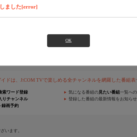
した[error]
OK
組ガイドは、J:COM TVで楽しめる全チャンネルを網羅した番組
検索ワード登録
気になる番組の
見たい番組
一覧への
入りチャンネル
登録した番組の最新情報をお知らせ
ト録画予約
ございます。