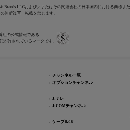
iVo Brands LLCおよび／またはその関連会社の日本国内における商標
材の無断複写・転載を禁じます。
、テレビ番組の公式情報である
スにのみ表記が許されているマークです。
チャンネル一覧
オプションチャンネル
J:テレ
J:COMチャンネル
ケーブル4K