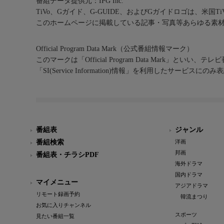
番組データ提供元：IPG Inc.
TiVo、Gガイド、G-GUIDE、およびGガイドロゴは、米国T
このホームページに掲載している記事・写真等あらゆる素
Official Program Data Mark（公式番組情報マーク）
このマークは「Official Program Data Mark」といい
「SI(Service Information)情報」を利用したサービ
番組表
ジャンル
番組検索
洋画
邦画
番組表・チラシPDF
海外ドラマ
国内ドラマ
マイメニュー
アジアドラマ
リモート録画予約
韓流まつり
お気に入りチャンネル
スポーツ
見たい番組一覧