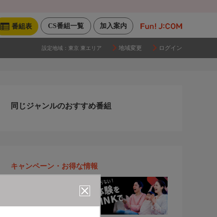
CS番組一覧
加入案内
番組表
地域変更
ログイン
設定地域：
東京 東エリア
同じジャンルのおすすめ番組
キャンペーン・お得な情報