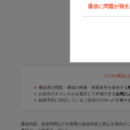
通信に問題が発生しま
J:COM番
番組表の閲覧・番組の検索・検索条件を保存する
お好みのチャンネルを選択して作成できる
お気に
録画予約に対応しているご自宅のSTBへの
リモー
番組内容、放送時間などが実際の放送内容と異なる場合が