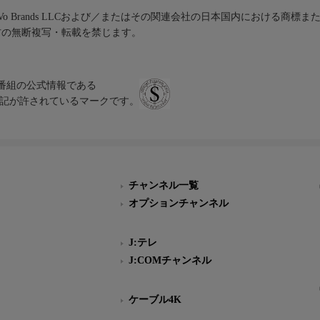
iVo Brands LLCおよび／またはその関連会社の日本国内における商標
材の無断複写・転載を禁じます。
、テレビ番組の公式情報である
スにのみ表記が許されているマークです。
チャンネル一覧
オプションチャンネル
J:テレ
J:COMチャンネル
ケーブル4K