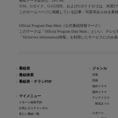
番組データ提供元：IPG Inc.
TiVo、Gガイド、G-GUIDE、およびGガイドロゴは、米国T
このホームページに掲載している記事・写真等あらゆる素
Official Program Data Mark（公式番組情報マーク）
このマークは「Official Program Data Mark」といい
「SI(Service Information)情報」を利用したサービ
番組表
ジャンル
番組検索
洋画
邦画
番組表・チラシPDF
海外ドラマ
国内ドラマ
マイメニュー
アジアドラマ
リモート録画予約
韓流まつり
お気に入りチャンネル
スポーツ
見たい番組一覧