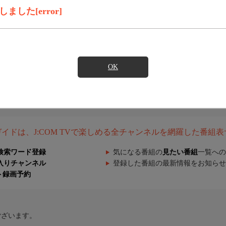
した[error]
OK
組ガイドは、J:COM TVで楽しめる全チャンネルを網羅した番組
検索ワード登録
気になる番組の
見たい番組
一覧への
入りチャンネル
登録した番組の最新情報をお知らせ
ト録画予約
ございます。