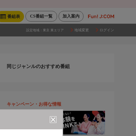
CS番組一覧
加入案内
番組表
地域変更
ログイン
設定地域：
東京 東エリア
同じジャンルのおすすめ番組
キャンペーン・お得な情報