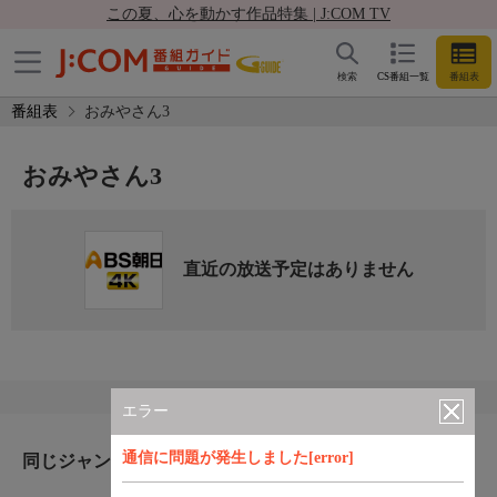
この夏、心を動かす作品特集 | J:COM TV
検索
CS番組一覧
番組表
番組表
おみやさん3
おみやさん3
直近の放送予定はありません
エラー
通信に問題が発生しました[error]
同じジャンルのおすすめ番組