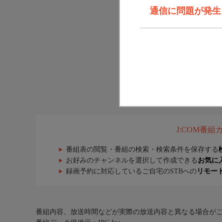
通信に問題が発生しま
J:COM番
番組表の閲覧・番組の検索・検索条件を保存する
お好みのチャンネルを選択して作成できる
お気に
録画予約に対応しているご自宅のSTBへの
リモー
番組内容、放送時間などが実際の放送内容と異なる場合が