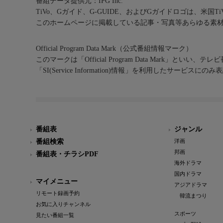
番組データ提供元：IPG Inc.
TiVo、Gガイド、G-GUIDE、およびGガイドロゴは、米国T
このホームページに掲載している記事・写真等あらゆる素
Official Program Data Mark（公式番組情報マーク）
このマークは「Official Program Data Mark」といい
「SI(Service Information)情報」を利用したサービ
番組表
ジャンル
番組検索
洋画
邦画
番組表・チラシPDF
海外ドラマ
国内ドラマ
マイメニュー
アジアドラマ
リモート録画予約
韓流まつり
お気に入りチャンネル
スポーツ
見たい番組一覧