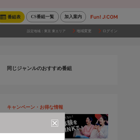
CS番組一覧
加入案内
番組表
地域変更
ログイン
設定地域：
東京 東エリア
同じジャンルのおすすめ番組
キャンペーン・お得な情報