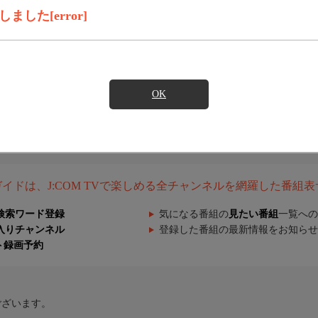
した[error]
OK
組ガイドは、J:COM TVで楽しめる全チャンネルを網羅した番組
検索ワード登録
気になる番組の
見たい番組
一覧への
入りチャンネル
登録した番組の最新情報をお知らせ
ト録画予約
ございます。