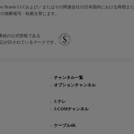
iVo Brands LLCおよび／またはその関連会社の日本国内における商標
材の無断複写・転載を禁じます。
、テレビ番組の公式情報である
スにのみ表記が許されているマークです。
チャンネル一覧
オプションチャンネル
J:テレ
J:COMチャンネル
ケーブル4K