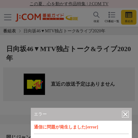
この夏、心を動かす作品特集 | J:COM TV
検索
CS番組一覧
番組表
番組表
日向坂46▼MTV独占トーク&ライブ2020年
日向坂46▼MTV独占トーク&ライブ2020
年
直近の放送予定はありません
エラー
通信に問題が発生しました[error]
同じジャンルのおすすめ番組