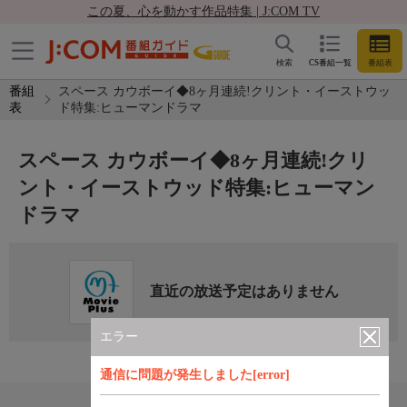
この夏、心を動かす作品特集 | J:COM TV
検索
CS番組一覧
番組表
番組
スペース カウボーイ◆8ヶ月連続!クリント・イーストウッ
表
ド特集:ヒューマンドラマ
スペース カウボーイ◆8ヶ月連続!クリ
ント・イーストウッド特集:ヒューマン
ドラマ
直近の放送予定はありません
エラー
通信に問題が発生しました[error]