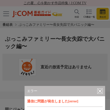
この夏、心を動かす作品特集 | J:COM TV
検索
CS番組一覧
番組表
番組表
ぶっこみファミリー〜長女失踪で大パニック編〜
ぶっこみファミリー〜長女失踪で大パニ
ック編〜
直近の放送予定はありません
エラー
通信に問題が発生しました[error]
同じジャンルのおすすめ番組