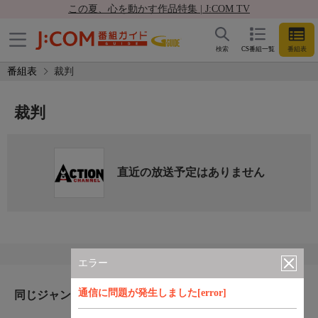
この夏、心を動かす作品特集 | J:COM TV
検索
CS番組一覧
番組表
番組表
裁判
裁判
直近の放送予定はありません
エラー
通信に問題が発生しました[error]
同じジャンルのおすすめ番組