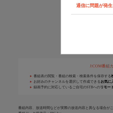
通信に問題が発生しま
J:COM番
番組表の閲覧・番組の検索・検索条件を保存する
お好みのチャンネルを選択して作成できる
お気に
録画予約に対応しているご自宅のSTBへの
リモー
番組内容、放送時間などが実際の放送内容と異なる場合が