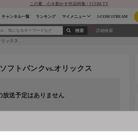
この夏、心を動かす作品特集 | J:COM TV
チャンネル一覧
ランキング
マイメニュー
J:COM STREAM
詳細検索
.オリックス
23 ソフトバンクvs.オリックス
の放送予定はありません