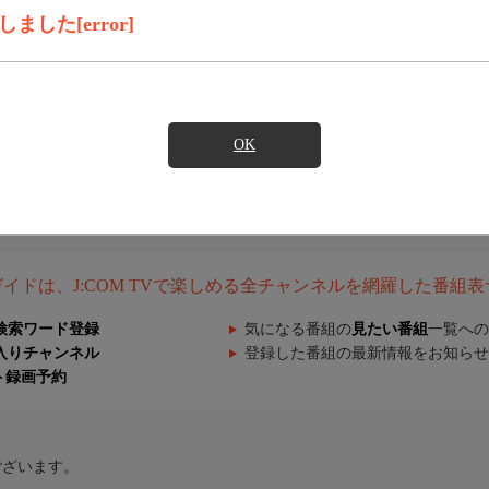
した[error]
OK
組ガイドは、J:COM TVで楽しめる全チャンネルを網羅した番組
検索ワード登録
気になる番組の
見たい番組
一覧への
入りチャンネル
登録した番組の最新情報をお知らせ
ト録画予約
ございます。