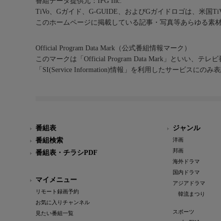
番組データ提供元：IPG Inc.
TiVo、Gガイド、G-GUIDE、およびGガイドロゴは、米国T
このホームページに掲載している記事・写真等あらゆる素
Official Program Data Mark（公式番組情報マーク）
このマークは「Official Program Data Mark」といい
「SI(Service Information)情報」を利用したサービ
番組表
ジャンル
番組検索
洋画
邦画
番組表・チラシPDF
海外ドラマ
国内ドラマ
マイメニュー
アジアドラマ
リモート録画予約
韓流まつり
お気に入りチャンネル
スポーツ
見たい番組一覧