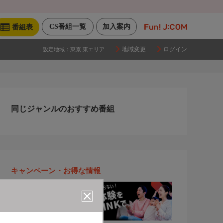
CS番組一覧
加入案内
番組表
地域変更
ログイン
設定地域：
東京 東エリア
同じジャンルのおすすめ番組
キャンペーン・お得な情報