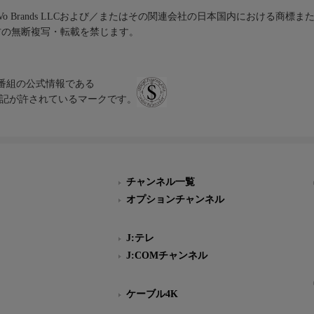
iVo Brands LLCおよび／またはその関連会社の日本国内における商標
材の無断複写・転載を禁じます。
、テレビ番組の公式情報である
スにのみ表記が許されているマークです。
チャンネル一覧
オプションチャンネル
J:テレ
J:COMチャンネル
ケーブル4K