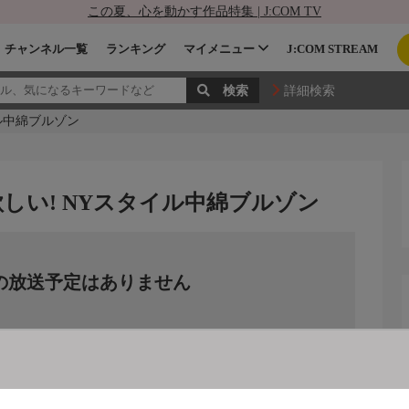
この夏、心を動かす作品特集 | J:COM TV
チャンネル一覧
ランキング
マイメニュー
J:COM STREAM
詳細検索
ル中綿ブルゾン
しい! NYスタイル中綿ブルゾン
の放送予定はありません