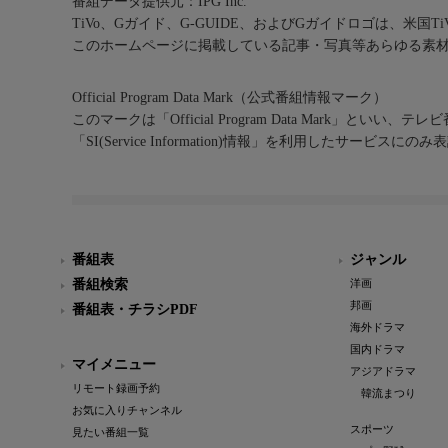
番組データ提供元：IPG Inc.
TiVo、Gガイド、G-GUIDE、およびGガイドロゴは、米国T
このホームページに掲載している記事・写真等あらゆる素
Official Program Data Mark（公式番組情報マーク）
このマークは「Official Program Data Mark」といい
「SI(Service Information)情報」を利用したサービ
番組表
ジャンル
番組検索
洋画
邦画
番組表・チラシPDF
海外ドラマ
国内ドラマ
マイメニュー
アジアドラマ
リモート録画予約
韓流まつり
お気に入りチャンネル
スポーツ
見たい番組一覧