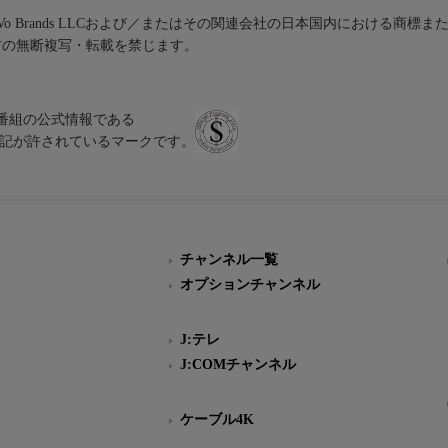
iVo Brands LLCおよび／またはその関連会社の日本国内における商標
材の無断複写・転載を禁じます。
、テレビ番組の公式情報である
スにのみ表記が許されているマークです。
チャンネル一覧
オプションチャンネル
J:テレ
J:COMチャンネル
ケーブル4K