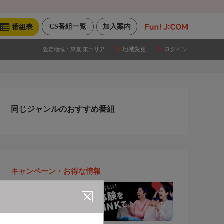
CS番組一覧
加入案内
番組表
地域変更
ログイン
設定地域：
東京 東エリア
同じジャンルのおすすめ番組
キャンペーン・お得な情報