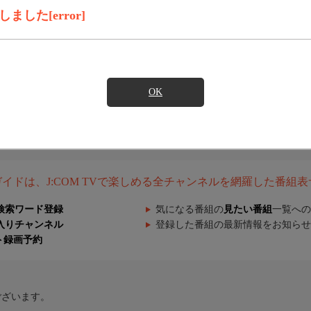
した[error]
OK
組ガイドは、J:COM TVで楽しめる全チャンネルを網羅した番組
検索ワード登録
気になる番組の
見たい番組
一覧への
入りチャンネル
登録した番組の最新情報をお知らせ
ト録画予約
ございます。