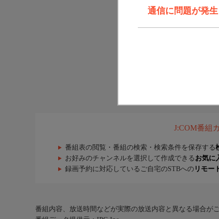
通信に問題が発生しま
J:COM番
番組表の閲覧・番組の検索・検索条件を保存する
お好みのチャンネルを選択して作成できる
お気に
録画予約に対応しているご自宅のSTBへの
リモー
番組内容、放送時間などが実際の放送内容と異なる場合が