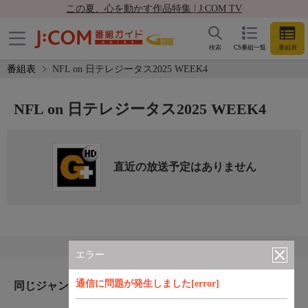
この夏、心を動かす作品特集 | J:COM TV
検索
CS番組一覧
番組表
番組表
NFL on 日テレジータス2025 WEEK4
NFL on 日テレジータス2025 WEEK4
直近の放送予定はありません
エラー
通信に問題が発生しました[error]
同じジャンルのおすすめ番組