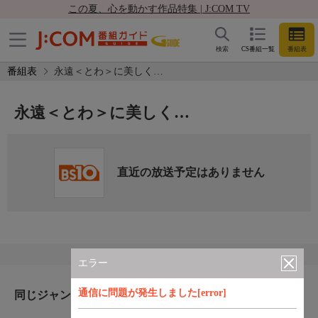
この夏、心を動かす作品特集 | J:COM TV
検索
CS番組一覧
番組表
番組表
永遠＜とわ＞に美しく…
永遠＜とわ＞に美しく…
直近の放送予定はありません
エラー
通信に問題が発生しました[error]
同じジャンルのおすすめ番組