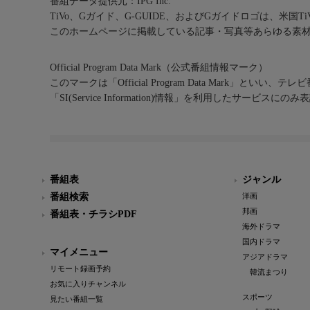
番組データ提供元：IPG Inc.
TiVo、Gガイド、G-GUIDE、およびGガイドロゴは、米国T
このホームページに掲載している記事・写真等あらゆる素
Official Program Data Mark（公式番組情報マーク）
このマークは「Official Program Data Mark」といい
「SI(Service Information)情報」を利用したサービ
番組表
ジャンル
番組検索
洋画
邦画
番組表・チラシPDF
海外ドラマ
国内ドラマ
マイメニュー
アジアドラマ
リモート録画予約
韓流まつり
お気に入りチャンネル
スポーツ
見たい番組一覧