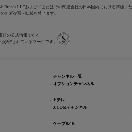
iVo Brands LLCおよび／またはその関連会社の日本国内における商標
材の無断複写・転載を禁じます。
、テレビ番組の公式情報である
スにのみ表記が許されているマークです。
チャンネル一覧
オプションチャンネル
J:テレ
J:COMチャンネル
ケーブル4K