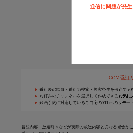
通信に問題が発生しま
J:COM番
番組表の閲覧・番組の検索・検索条件を保存する
お好みのチャンネルを選択して作成できる
お気に
録画予約に対応しているご自宅のSTBへの
リモー
番組内容、放送時間などが実際の放送内容と異なる場合が