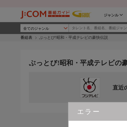
ジャンル
番組表
ぶっとび!昭和・平成テレビの豪快伝説
ぶっとび!昭和・平成テレビの
直近
エラー