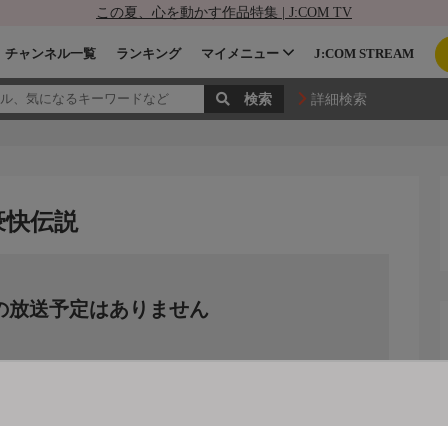
この夏、心を動かす作品特集 | J:COM TV
チャンネル一覧
ランキング
マイメニュー
J:COM STREAM
詳細検索
豪快伝説
の放送予定はありません