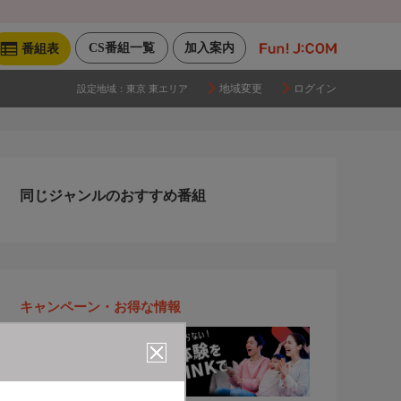
CS番組一覧
加入案内
番組表
地域変更
ログイン
設定地域：
東京 東エリア
同じジャンルのおすすめ番組
キャンペーン・お得な情報