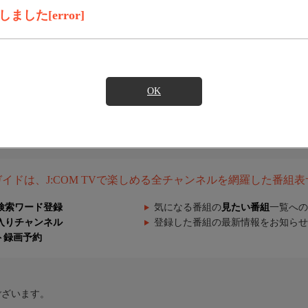
した[error]
OK
組ガイドは、J:COM TVで楽しめる全チャンネルを網羅した番組
検索ワード登録
気になる番組の
見たい番組
一覧への
入りチャンネル
登録した番組の最新情報をお知らせ
ト録画予約
ございます。