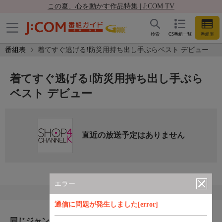
この夏、心を動かす作品特集 | J:COM TV
検索
CS番組一覧
番組表
番組表
着てすぐ逃げる!防災用持ち出し手ぶらベスト デビュー
着てすぐ逃げる!防災用持ち出し手ぶら
ベスト デビュー
直近の放送予定はありません
エラー
通信に問題が発生しました[error]
同じジャンルのおすすめ番組