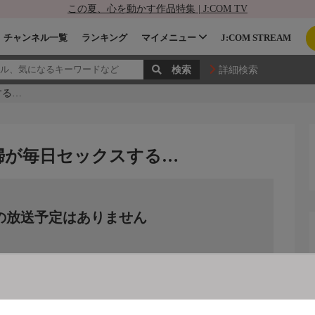
この夏、心を動かす作品特集 | J:COM TV
チャンネル一覧
ランキング
マイメニュー
J:COM STREAM
詳細検索
する…
婦が毎日セックスする…
の放送予定はありません