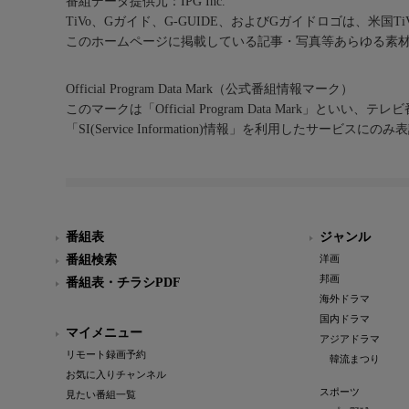
番組データ提供元：IPG Inc.
TiVo、Gガイド、G-GUIDE、およびGガイドロゴは、米国T
このホームページに掲載している記事・写真等あらゆる素
Official Program Data Mark（公式番組情報マーク）
このマークは「Official Program Data Mark」といい
「SI(Service Information)情報」を利用したサービ
番組表
ジャンル
番組検索
洋画
邦画
番組表・チラシPDF
海外ドラマ
国内ドラマ
マイメニュー
アジアドラマ
リモート録画予約
韓流まつり
お気に入りチャンネル
スポーツ
見たい番組一覧