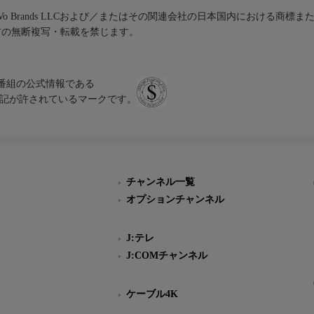
iVo Brands LLCおよび／またはその関連会社の日本国内における商標
材の無断複写・転載を禁じます。
、テレビ番組の公式情報である
スにのみ表記が許されているマークです。
チャンネル一覧
オプションチャンネル
J:テレ
J:COMチャンネル
ケーブル4K