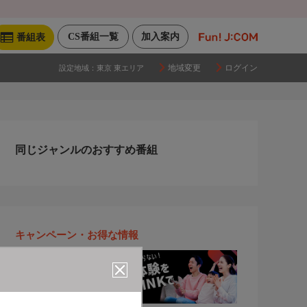
CS番組一覧
加入案内
番組表
地域変更
ログイン
設定地域：
東京 東エリア
同じジャンルのおすすめ番組
キャンペーン・お得な情報