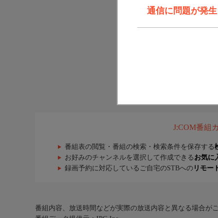
通信に問題が発生しま
J:COM番
番組表の閲覧・番組の検索・検索条件を保存する
お好みのチャンネルを選択して作成できる
お気に
録画予約に対応しているご自宅のSTBへの
リモー
番組内容、放送時間などが実際の放送内容と異なる場合が