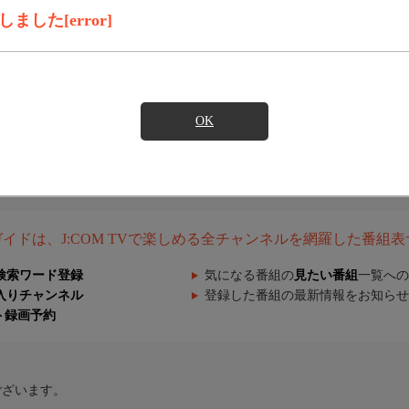
した[error]
OK
組ガイドは、J:COM TVで楽しめる全チャンネルを網羅した番組
検索ワード登録
気になる番組の
見たい番組
一覧への
入りチャンネル
登録した番組の最新情報をお知らせ
ト録画予約
ございます。