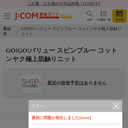
この夏、心を動かす作品特集 | J:COM TV
検索
CS番組一覧
番組表
番組
GO!GO!バリュー スピンブルー コットンヤク極上肌触り
表
ニット
GO!GO!バリュー スピンブルー コット
ンヤク極上肌触りニット
直近の放送予定はありません
エラー
通信に問題が発生しました[error]