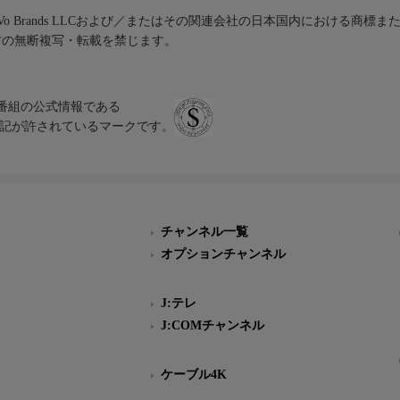
iVo Brands LLCおよび／またはその関連会社の日本国内における商標
材の無断複写・転載を禁じます。
、テレビ番組の公式情報である
スにのみ表記が許されているマークです。
チャンネル一覧
オプションチャンネル
J:テレ
J:COMチャンネル
ケーブル4K