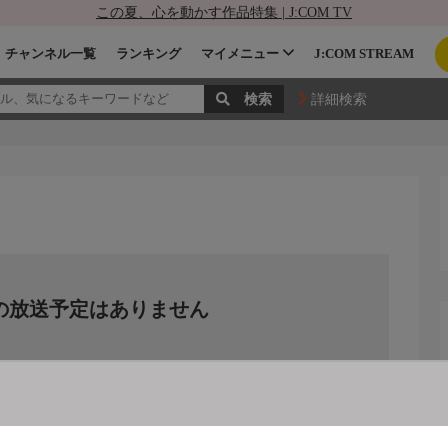
この夏、心を動かす作品特集 | J:COM TV
チャンネル一覧
ランキング
マイメニュー
J:COM STREAM
詳細検索
の放送予定はありません