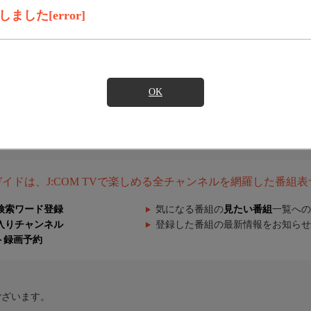
した[error]
OK
組ガイドは、J:COM TVで楽しめる全チャンネルを網羅した番組
検索ワード登録
気になる番組の
見たい番組
一覧への
入りチャンネル
登録した番組の最新情報をお知らせ
ト録画予約
ございます。