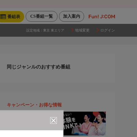
CS番組一覧
加入案内
番組表
地域変更
ログイン
設定地域：
東京 東エリア
同じジャンルのおすすめ番組
キャンペーン・お得な情報