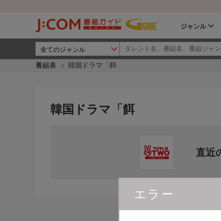
ジャンル
番組表
韓国ドラマ「餌
韓国ドラマ「餌
直近
エラー