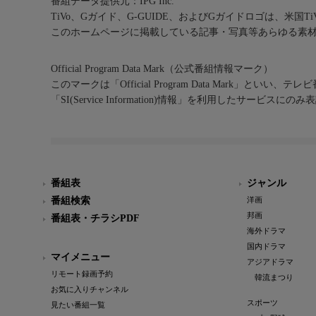
番組データ提供元：IPG Inc.
TiVo、Gガイド、G-GUIDE、およびGガイドロゴは、米国T
このホームページに掲載している記事・写真等あらゆる素
Official Program Data Mark（公式番組情報マーク）
このマークは「Official Program Data Mark」といい
「SI(Service Information)情報」を利用したサービ
番組表
ジャンル
番組検索
洋画
邦画
番組表・チラシPDF
海外ドラマ
国内ドラマ
マイメニュー
アジアドラマ
リモート録画予約
韓流まつり
お気に入りチャンネル
スポーツ
見たい番組一覧